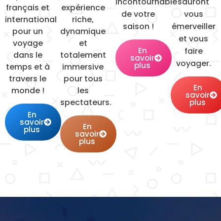
incontournable
sauront
français et
expérience
de votre
vous
international
riche,
saison !
émerveiller
pour un
dynamique
et vous
voyage
et
faire
En
dans le
totalement
savoir
voyager.
plus
temps et à
immersive
travers le
pour tous
En
monde !
les
savoir
spectateurs.
plus
En
savoir
En
plus
savoir
plus