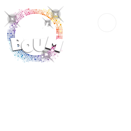
Les Années Boum : c'est partager un
moment inoubliable avec nos artistes
chanteurs, danseurs et comédiens
professionnels à travers une grande
variété de spectacles.