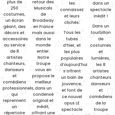
plus de
retour des
les
dans un
250
Musicals
connaissez
spectacle
costumes,
de
et leurs
inédit !
un écran
Broadway
clichés:
Dans un
géant, des
en France
Tous les
tourbillon
décors et
mais aussi
accessoires
dans le
tubes
de
au service
monde
d’hier, et
costumes
de 8
entier.
les plus
et
artistes
Notre
populaires
lumières,
chanteurs,
troupe
d’aujourd’hui
les 8
danseurs
vous en
s’offrent
artistes
et
propose le
un bain de
chanteurs
comédiens
meilleur
jouvence,
danseurs
professionnels,
dans un
et font de
et
qui
condensé
ce nouvel
comédiens
reprennent
original et
opus LE
de la
un
inédit,
spectacle
troupe
répertoire
offrant une